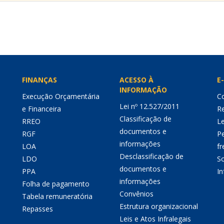
FINANÇAS
ACESSO À
E-
INFORMAÇÃO
Execução Orçamentária
Co
Lei nº 12.527/2011
e Financeira
Re
Classificação de
RREO
Le
documentos e
RGF
P
informações
LOA
fr
Desclassificação de
LDO
So
documentos e
PPA
I
informações
Folha de pagamento
Convênios
Tabela remuneratória
Estrutura organizacional
Repasses
Leis e Atos Infralegais