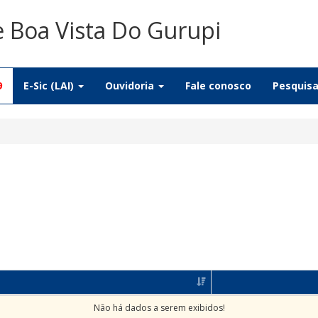
e Boa Vista Do Gurupi
9
E-Sic (LAI)
Ouvidoria
Fale conosco
Pesquis
Não há dados a serem exibidos!