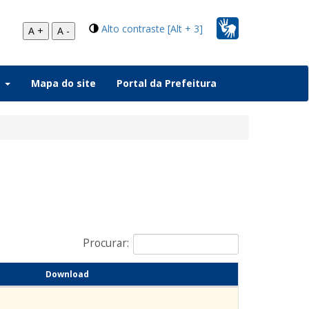
Alto contraste [Alt + 3]
A +
A -
a
Mapa do site
Portal da Prefeitura
Procurar:
Download