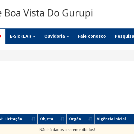
e Boa Vista Do Gurupi
9
E-Sic (LAI)
Ouvidoria
Fale conosco
Pesquis
Nº Licitação
Objeto
Órgão
Vigência inicial
Não há dados a serem exibidos!