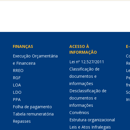
FINANÇAS
ACESSO À
E-
INFORMAÇÃO
Execução Orçamentária
Co
Lei nº 12.527/2011
e Financeira
Re
Classificação de
RREO
Le
documentos e
RGF
P
informações
LOA
fr
Desclassificação de
LDO
So
documentos e
PPA
I
informações
Folha de pagamento
Convênios
Tabela remuneratória
Estrutura organizacional
Repasses
Leis e Atos Infralegais