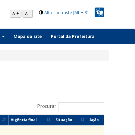
Alto contraste [Alt + 3]
A +
A -
a
Mapa do site
Portal da Prefeitura
Procurar
Vigência final
Situação
Ação