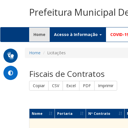
Prefeitura Municipal D
(current)
Home
Acesso à Informação
COVID-1
Home
Licitações
Fiscais de Contratos
Copiar
CSV
Excel
PDF
Imprimir
Nome
Portaria
Nº Contrato