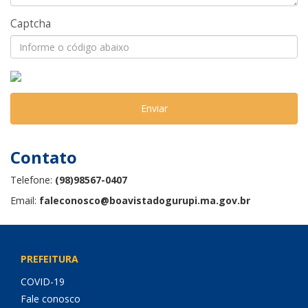
Captcha
Enviar
Contato
Telefone:
(98)98567-0407
Email:
faleconosco@boavistadogurupi.ma.gov.br
PREFEITURA
COVID-19
Fale conosco