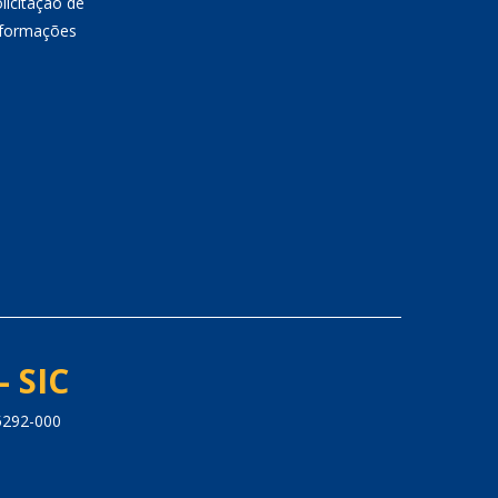
licitação de
nformações
- SIC
5292-000