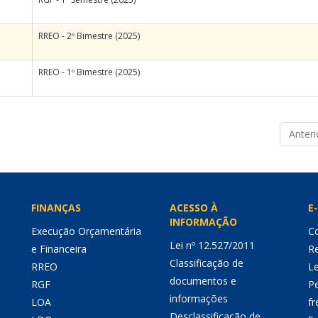
RREO - 2º Bimestre (2025)
RREO - 1º Bimestre (2025)
Anteri
FINANÇAS
ACESSO À
E-
INFORMAÇÃO
Execução Orçamentária
Co
Lei nº 12.527/2011
e Financeira
Re
Classificação de
RREO
Le
documentos e
RGF
P
informações
LOA
fr
Desclassificação de