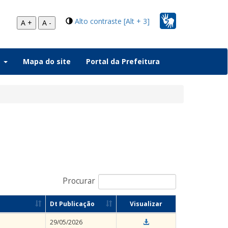
Alto contraste [Alt + 3]
A +
A -
a
Mapa do site
Portal da Prefeitura
Procurar
Dt Publicação
Visualizar
29/05/2026