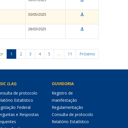
30/05/2025
28/03/2025
or
1
2
3
4
5
…
11
Próximo
SIC (LAI)
OUVIDORIA
nsulta de protocolo
Registro de
latório Estatístico
manifestação
gislação Federal
Regulamentação
erguntas e Respostas
Consulta de protocolo
equentes
Relatório Estatístico